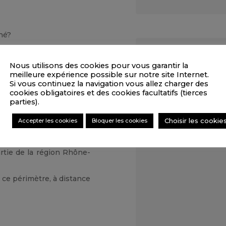
né?
écoration d’intérieur?
 aménagement et
Nous utilisons des cookies pour vous garantir la
meilleure expérience possible sur notre site Internet.
Si vous continuez la navigation vous allez charger des
otre projet déco?
cookies obligatoires et des cookies facultatifs (tierces
parties).
ire ci-contre.
Choisir les cookie
Accepter les cookies
Bloquer les cookies
 plaisir d’intervenir sur
rtie de la région Rhône-
ce périmètre, à distance