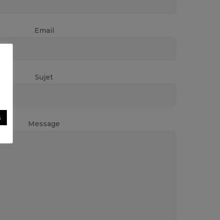
Email
Sujet
s
Message