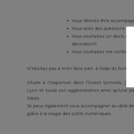
Vous désirez être accompag
Vous avez des questions en d
Vous souhaitez un devis en
décoration?
Vous souhaitez me confier v
N’hésitez pas à m’en faire part à l’aide du formula
Située à Chaponost dans l’Ouest lyonnais, j’ai le
Lyon et toute son agglomération ainsi qu’une pa
Alpes.
Je peux également vous accompagner au-delà de 
grâce à la magie des outils numériques.