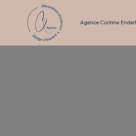
Agence Corinne Ender
Hit enter to search or ESC to close